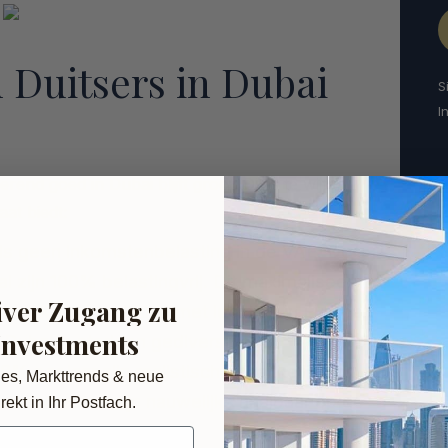
 Duitsers in Dubai
S
I
end goed in Dubai blijft groot. Dit is te wijten
at biedt:
is geen inkomstenbelasting in de VAE. De
zijn 100% belastingvrij. Dit maximaliseert
iver Zugang zu
lijk in vergelijking met locaties in Europa.
Investments
Dubai is sterk en gediversifieerd.
per jaar zijn realistisch, afhankelijk van
des, Markttrends & neue
rendementen zijn nauwelijks haalbaar op de
rekt in Ihr Postfach.