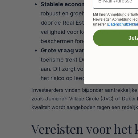
Stabiele economie en sterk geregu
robuust en groeit voortdurend. De v
Mit Ihrer Anmeldung erhalt
Newsletter. Abmeldung jede
door de Real Estate Regulatory Agenc
unserer [
Datenschutzerklä
veiligheid voor kopers. Wetten zoal
Jet
beschermen fondsen van investeerders
Grote vraag van expats en toerisme
toerisme trekt Dubai voortdurend pr
aan. Dit zorgt voor een constant gro
het risico op leegstand.
Investeerders vinden bijzonder aantrekkelijke 
zoals Jumeirah Village Circle (JVC) of Duba
kwaliteit wordt aangeboden tegen een redelijke
Vereisten voor het