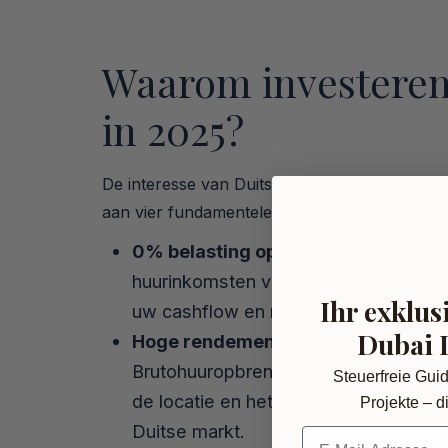
Waarom investeren
in 2025?
De interesse van Duitse investeerders in onroer
aan vier fundamentele voordelen die het emira
0% belasting op huurinkomsten:
Er 
huurinkomsten van uw woning in Dubai 
Ihr exklus
uw cashflow en nettorendement aanzien
Dubai 
Hoge rendementen:
De huurmarkt in 
Brutohuuropbrengsten tussen 6% en 8% 
Steuerfreie Gui
de locatie en het type woning. Deze 
Projekte – di
Duitse markt.
E-Mail-Adresse