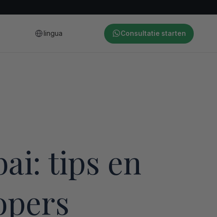
lingua
Consultatie starten
i: tips en
opers