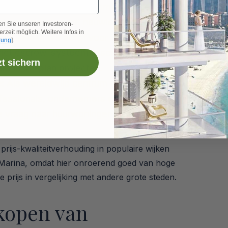
leerde markt:
De economie van de VAE is
astgoedmarkt wordt nauwlettend gevolgd
en Sie unseren Investoren-
rzeit möglich. Weitere Infos in
y (RERA), die zorgt voor transparantie en
rung
].
s het escrow-systeem (escrow-accounts)
zt sichern
 in off-plan projecten.
:
Als wereldwijd centrum voor zaken en
ofessionals, ondernemers en bezoekers
te vraag naar huurwoningen en minimaliseert
prijs-kwaliteitverhouding in populaire wijken
i Marina, omdat hier onroerend goed van hoge
 prijs in vergelijking met andere grote steden.
 kopen van