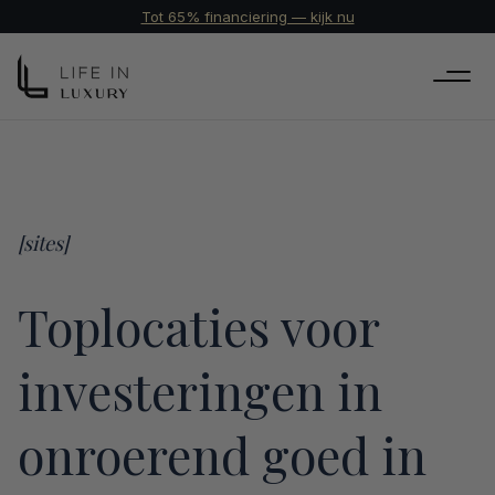
Tot 65% financiering — kijk nu
[
sites
]
Toplocaties voor
investeringen in
onroerend goed in