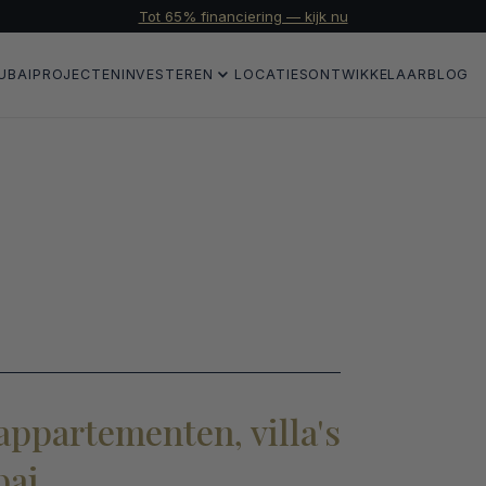
Tot 65% financiering — kijk nu
UBAI
PROJECTEN
INVESTEREN
LOCATIES
ONTWIKKELAAR
BLOG
appartementen, villa's
bai