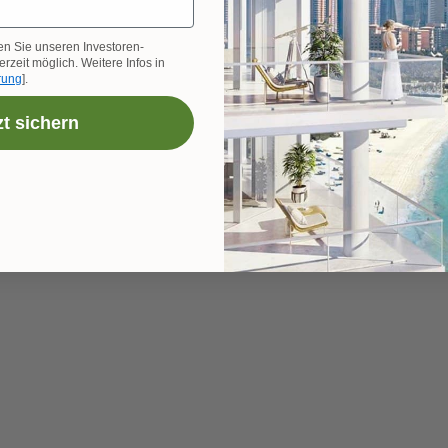
en Sie unseren Investoren-
rzeit möglich. Weitere Infos in
rung
].
zt sichern