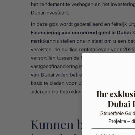
het rendement te verhogen en het investering
Dubai investeert.
In deze gids wordt gedetailleerd en feitelijk u
Financiering van onroerend goed in Dubai
K
marktkennis stellen ons in staat om u een be
vereisten, de huidige rentetarieven voor 202
verschillen tussen de financiering van bes
vastgoedfinanciering is een centraal onderw
van Dubai willen betreden. Het doel is om u
basis te bieden voor uw investeringsbeslissin
Ihr exklus
iedereen die betrokken is bij investeringen in 
Dubai 
Steuerfreie Gui
Kunnen buitenland
Projekte – di
E-Mail-Adresse