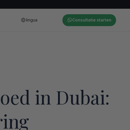
lingua
Consultatie starten
oed in Dubai:
ring