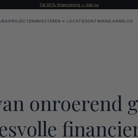
Tot 65% financiering — kijk nu
UBAI
PROJECTEN
INVESTEREN
LOCATIES
ONTWIKKELAAR
BLOG
van onroerend g
esvolle financie