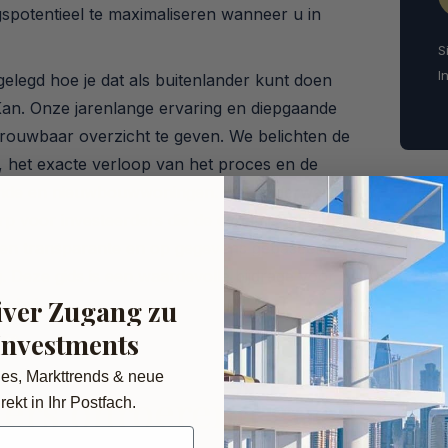
spotentieel te maximaliseren wanneer u in
S
I
itgelegd hoe je dat als buitenlander kunt doen
an. Onze jarenlange ervaring en diepgaande
trouwbaar overzicht te geven. We belichten de
5, het exacte verloop van het proces en de
taande en nieuwbouwwoningen. Het onderwerp
erp voor investeerders die de dynamische markt
 een transparante en op gegevens gebaseerde
g. Deze gids is een waardevolle bijdrage voor
iver Zugang zu
Dubai.
Investments
des, Markttrends & neue
ers onroerend goed
rekt in Ihr Postfach.