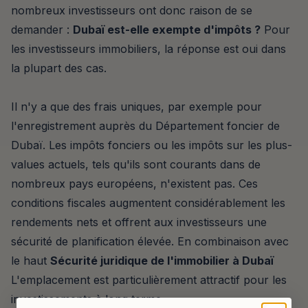
nombreux investisseurs ont donc raison de se
demander :
Dubaï est-elle exempte d'impôts ?
Pour
les investisseurs immobiliers, la réponse est oui dans
la plupart des cas.
Il n'y a que des frais uniques, par exemple pour
l'enregistrement auprès du Département foncier de
Dubaï. Les impôts fonciers ou les impôts sur les plus-
values actuels, tels qu'ils sont courants dans de
nombreux pays européens, n'existent pas. Ces
conditions fiscales augmentent considérablement les
rendements nets et offrent aux investisseurs une
sécurité de planification élevée. En combinaison avec
le haut
Sécurité juridique de l'immobilier à Dubaï
L'emplacement est particulièrement attractif pour les
investissements à long terme.