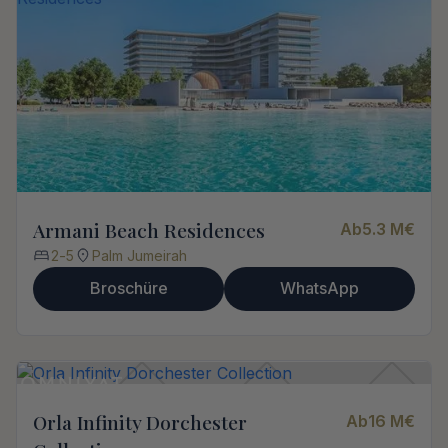
Armani Beach Residences
Ab
5.3 M
€
2
-
5
Palm Jumeirah
Broschüre
WhatsApp
Orla Infinity Dorchester
Ab
16 M
€