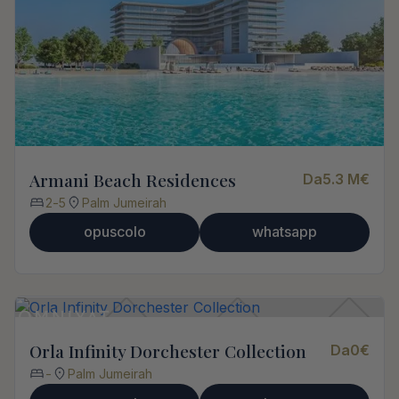
Armani Beach Residences
Da
5.3 M
€
2
-
5
Palm Jumeirah
opuscolo
whatsapp
Orla Infinity Dorchester Collection
Da
0
€
-
Palm Jumeirah