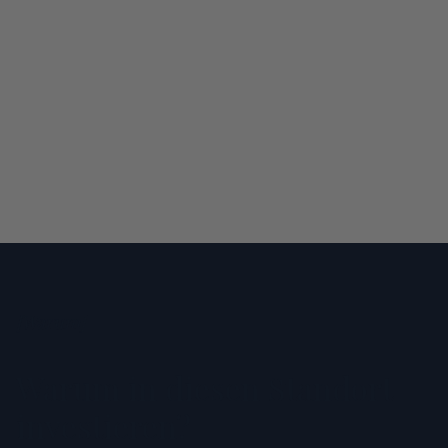
[
Warum
]
Warum in diesen Standort
investieren?