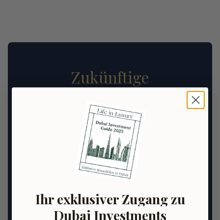
Zukünftige
Entwicklungspläne
Dubai Hills Estate wird kontinuierlich erweitert mit
neuen Wohnprojekten, zusätzlichen Parks und
Gemeinschaftseinrichtungen. So bleibt die Anlage
attraktiv und steigert die Lebensqualität
nachhaltig. Dies sichert den langfristigen Wert der
Immobilien.
Ihr exklusiver Zugang zu
Erfahren Sie mehr über die Zukunft von Dubai
Dubai Investments