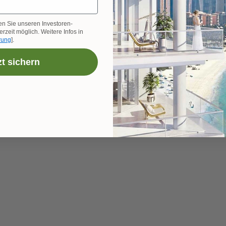
en Sie unseren Investoren-
rzeit möglich. Weitere Infos in
rung
].
zt sichern