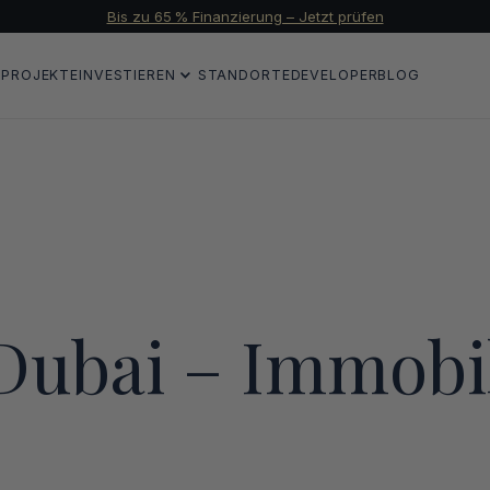
Bis zu 65 % Finanzierung – Jetzt prüfen
N
PROJEKTE
INVESTIEREN
STANDORTE
DEVELOPER
BLOG
 Dubai – Immobi