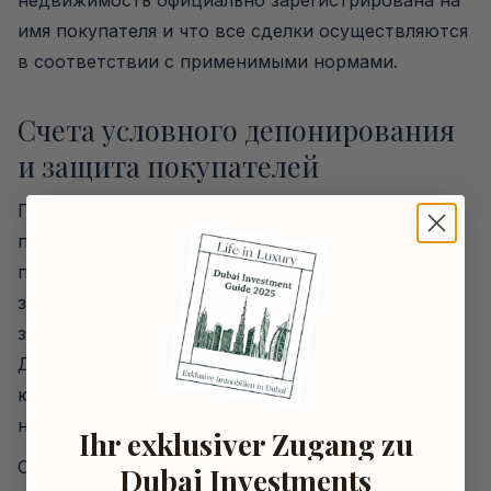
недвижимость официально зарегистрирована на
имя покупателя и что все сделки осуществляются
в соответствии с применимыми нормами.
Счета условного депонирования
и защита покупателей
Покупатели должны обеспечить обработку всех
платежей через счета условного депонирования,
предусмотренные законом. Это обеспечивает
защиту инвестированного капитала до
завершения проекта. Земельный департамент
Дубая обеспечивает прозрачность и
юридическую определенность на рынке
недвижимости.
Ihr exklusiver Zugang zu
Соблюдение этих законодательных требований
Dubai Investments