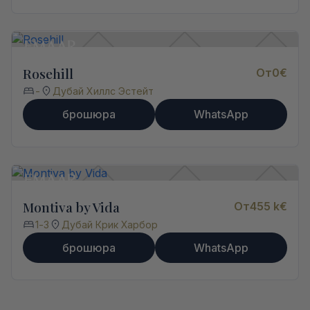
Rosehill
От
0
€
-
Дубай Хиллс Эстейт
брошюра
WhatsApp
Montiva by Vida
От
455 k
€
1
-
3
Дубай Крик Харбор
брошюра
WhatsApp