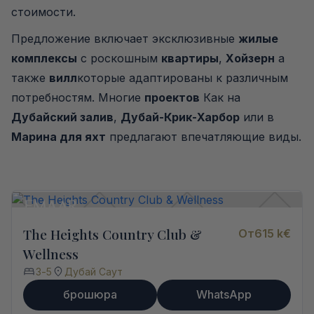
стоимости.
Предложение включает эксклюзивные
жилые
комплексы
с роскошным
квартиры
,
Хойзерн
а
также
вилл
которые адаптированы к различным
потребностям. Многие
проектов
Как на
Дубайский залив
,
Дубай-Крик-Харбор
или в
Марина для яхт
предлагают впечатляющие виды.
The Heights Country Club &
От
615 k
€
Wellness
3
-
5
Дубай Саут
брошюра
WhatsApp