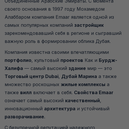
Объединенные Арабские Эмираты. С момента
своего основания в 1997 году Мохамедом
Алаббаром компания Emaar является одной из
самых популярных компаний
застройщик
зарекомендовавший себя в регионе и сыгравший
важную роль в формировании облика Дубая.
Компания известна своими впечатляющими
портфолио
, культовый
проектов
Как и
Бурдж-
Халифа
— самый высокий
здание
мир — это
Торговый центр Dubai
,
Дубай Марина
а также
множество роскошных
жилые комплексы
а
также
вилл
включает в себя.
Свойства Emaar
означает самый высокий
качественный
,
инновационный
архитектура
и устойчивый
разворачивание
.
С безупречной репутацией надежного