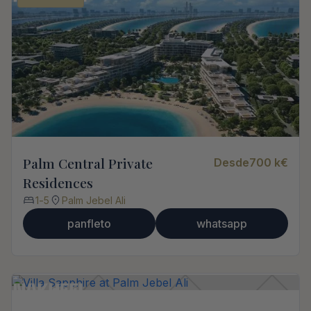
Palm Central Private
Desde
700 k
€
Residences
1
-
5
Palm Jebel Ali
panfleto
whatsapp