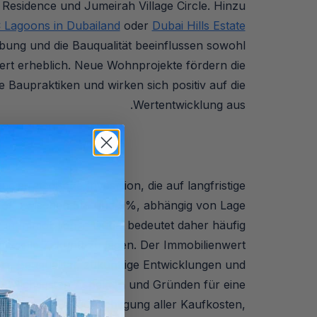
esidence und Jumeirah Village Circle. Hinzu
Lagoons in Dubailand
oder
Dubai Hills Estate
ebung und die Bauqualität beeinflussen sowohl
wert erheblich. Neue Wohnprojekte fördern die
e Baupraktiken und wirken sich positiv auf die
Wertentwicklung aus.
ne strategische Investition, die auf langfristige
 – oft zwischen 5% und 9%, abhängig von Lage
n in Immobilien in Dubai
bedeutet daher häufig
nanzielle Zukunft zu legen. Der Immobilienwert
t, Bauqualität, zukünftige Entwicklungen und
 den wichtigsten Aspekten und Gründen für eine
zählen die Berücksichtigung aller Kaufkosten,