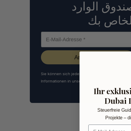
ندوق الوارد
لخاص بك
E-Mail-Adresse *
Anmelden
Sie können sich jederzeit abmelden. Weitere
Informationen in unserer
Datenschutzerklärung
.
Ihr exklus
Dubai 
Steuerfreie Gui
Projekte – di
E-Mail-Adresse