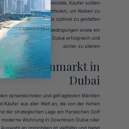
d die Qualität der Immobilie. Käufer sollten
assende Informationen einholen, um Risiken zu
ren und den Kaufprozess optimal zu gestalten.
 Kostenarten und Rahmenbedingungen sowie ein
um den Immobilienkauf in Dubai erfolgreich und
sicher zu planen.
Immobilienmarkt in
Dubai
 den dynamischsten und gefragtesten Märkten
nd Käufer aus aller Welt an, die von der hohen
nd der strategischen Lage am Persischen Golf
lla, moderne Wohnung in Downtown Dubai oder
 Auswahl an Immobilien ist vielfältig und bietet