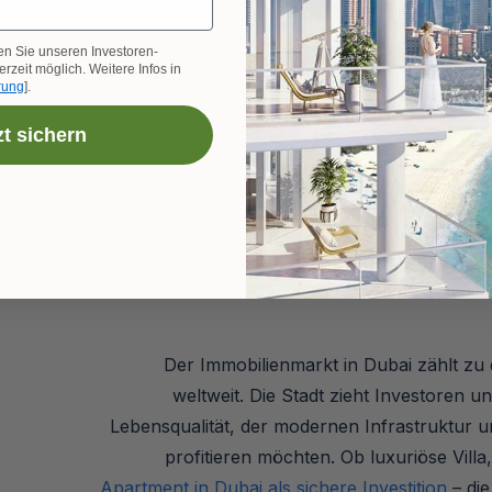
Nebenkosten, rechtlichen Rahmenbedingungen un
sich im Klaren über ihre Ziele sein und umf
en Sie unseren Investoren-
rzeit möglich. Weitere Infos in
minimie
rung
].
Eine vollständige Übersicht aller
zt sichern
strukturierter Leitfaden sind unerlässlich, 
Einführung in den 
Der Immobilienmarkt in Dubai zählt zu
weltweit. Die Stadt zieht Investoren u
Lebensqualität, der modernen Infrastruktur u
profitieren möchten. Ob luxuriöse Vi
Apartment in Dubai als sichere Investition
– die