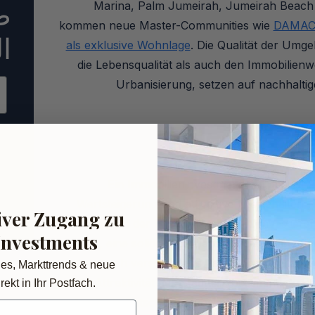
ص
Marina, Palm Jumeirah, Jumeirah Beach R
kommen neue Master-Communities wie
DAMAC 
ا
als exklusive Wohnlage
. Die Qualität der Umg
die Lebensqualität als auch den Immobilien
Urbanisierung, setzen auf nachhaltig
Ein Immobilieninvestment in Dubai ist ei
Wertsteigerung und attraktive Mietrenditen
iver Zugang zu
und Art der Immobilie – abzielt.
Investiere
Investments
auch, eine solide Grundlage für die eigene fi
wird durch verschiedene Faktoren wie Standor
des, Markttrends & neue
die Attraktivität des Stadtteils bestimmt. Zu
rekt in Ihr Postfach.
fundierte Entscheidung beim Immobilienkauf 