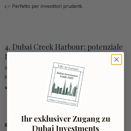
👉 Perfetto per investitori prudenti.
4. Dubai Creek Harbour: potenziale
futuro
Il Dubai Creek Harbour è uno dei progetti di sviluppo
più interessanti.
vantaggi:
Infrastruttura moderna
Vicino al centro
Mercato in rapida crescita
Ihr exklusiver Zugang zu
Rendimento:
Dubai Investments