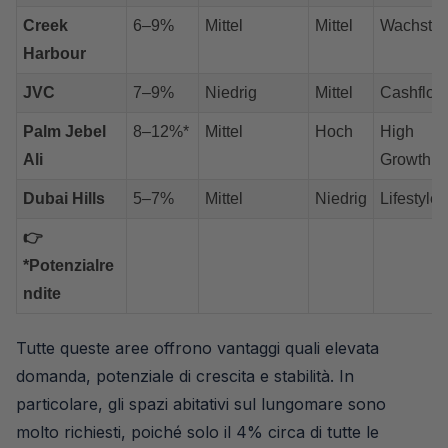
Creek
6–9%
Mittel
Mittel
Wachstu
Harbour
JVC
7–9%
Niedrig
Mittel
Cashflow
Palm Jebel
8–12%*
Mittel
Hoch
High
Ali
Growth
Dubai Hills
5–7%
Mittel
Niedrig
Lifestyle
👉
*Potenzialre
ndite
Tutte queste aree offrono vantaggi quali elevata
domanda, potenziale di crescita e stabilità. In
particolare, gli spazi abitativi sul lungomare sono
molto richiesti, poiché solo il 4% circa di tutte le