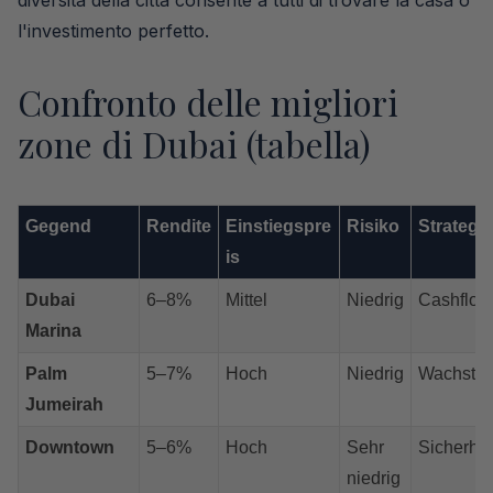
diversità della città consente a tutti di trovare la casa o
l'investimento perfetto.
Confronto delle migliori
zone di Dubai (tabella)
Gegend
Rendite
Einstiegspre
Risiko
Strategie
is
Dubai
6–8%
Mittel
Niedrig
Cashflow
Marina
Palm
5–7%
Hoch
Niedrig
Wachstu
Jumeirah
Downtown
5–6%
Hoch
Sehr
Sicherhei
niedrig