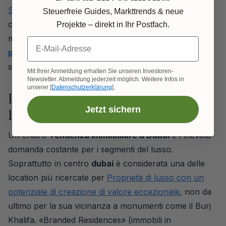
Sviluppatori immobiliari significativi
introducono
Steuerfreie Guides, Markttrends & neue
costantemente nuovi progetti di alta qualità sul
Projekte – direkt in Ihr Postfach.
mercato. Uno sguardo più da vicino a
Immobili fuori
E-Mail-Adresse
piano a Dubai
Ne vale la pena, perché qui si trovano
spesso le migliori condizioni e i concetti più moderni.
Mit Ihrer Anmeldung erhalten Sie unseren Investoren-
Newsletter. Abmeldung jederzeit möglich. Weitere Infos in
unserer [
Datenschutzerklärung
].
Domanda di immobili di lusso e sul
Jetzt sichern
lungomare
Un chiaro
Tendenza immobiliare a Dubai
è l'elevata
domanda costante per i segmenti del lusso.
Soprattutto in centro
dubai
è considerata una delle
location più ricercate per
Proprietà di lusso con un
potenziale di creazione di valore eccezionale
, non da
ultimo per la sua vicinanza a monumenti come il Burj
Khalifa. «Branded Residences» (immobili in